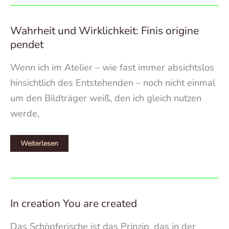
Wahrheit und Wirklichkeit: Finis origine
pendet
Wenn ich im Atelier – wie fast immer absichtslos
hinsichtlich des Entstehenden – noch nicht einmal
um den Bildträger weiß, den ich gleich nutzen
werde,
Wahrheit
Weiterlesen
und
Wirklichkeit:
Finis
origine
pendet
In creation You are created
Das Schöpferische ist das Prinzip, das in der