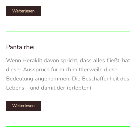
Äußere
Weiterlesen
und
innere
Heimat
Panta rhei
Wenn Heraklit davon spricht, dass alles fließt, hat
dieser Ausspruch für mich mittlerweile diese
Bedeutung angenommen: Die Beschaffenheit des
Lebens – und damit der (erlebten)
Panta
Weiterlesen
rhei