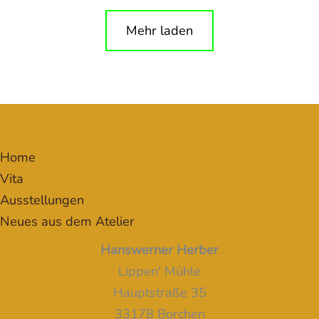
Mehr laden
Home
Vita
Ausstellungen
Neues aus dem Atelier
Hanswerner Herber
Lippen' Mühle
Hauptstraße 35
33178 Borchen