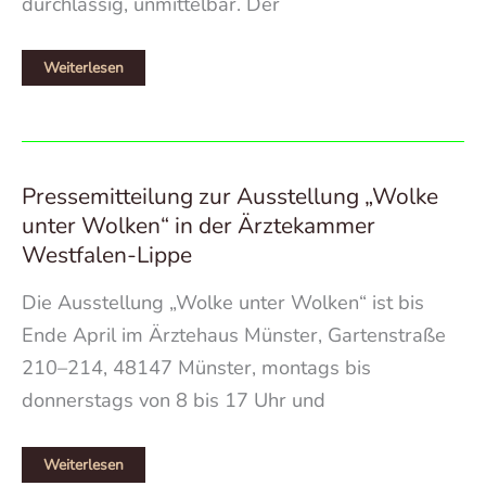
durchlässig, unmittelbar. Der
Gestische
Weiterlesen
Abstraktion
–
Arbeiten
auf
Papier
Pressemitteilung zur Ausstellung „Wolke
unter Wolken“ in der Ärztekammer
Westfalen-Lippe
Die Ausstellung „Wolke unter Wolken“ ist bis
Ende April im Ärztehaus Münster, Gartenstraße
210–214, 48147 Münster, montags bis
donnerstags von 8 bis 17 Uhr und
Pressemitteilung
Weiterlesen
zur