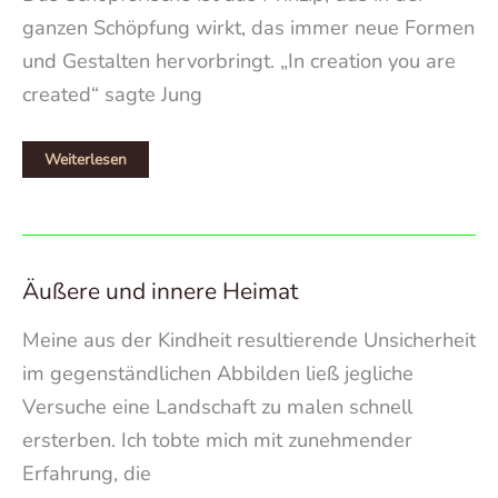
ganzen Schöpfung wirkt, das immer neue Formen
und Gestalten hervorbringt. „In creation you are
created“ sagte Jung
In
Weiterlesen
creation
You
are
created
Äußere und innere Heimat
Meine aus der Kindheit resultierende Unsicherheit
im gegenständlichen Abbilden ließ jegliche
Versuche eine Landschaft zu malen schnell
ersterben. Ich tobte mich mit zunehmender
Erfahrung, die