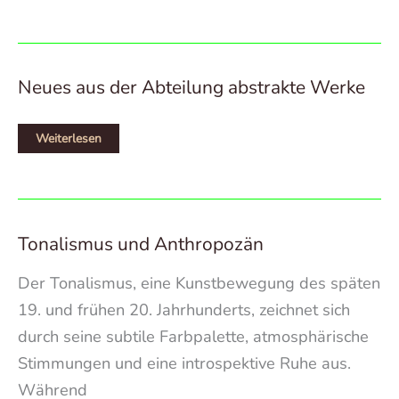
Ausstellung
„Wolke
unter
Wolken“
in
der
Ärztekammer
Neues aus der Abteilung abstrakte Werke
Westfalen-
Lippe
Neues
Weiterlesen
aus
der
Abteilung
abstrakte
Werke
Tonalismus und Anthropozän
Der Tonalismus, eine Kunstbewegung des späten
19. und frühen 20. Jahrhunderts, zeichnet sich
durch seine subtile Farbpalette, atmosphärische
Stimmungen und eine introspektive Ruhe aus.
Während